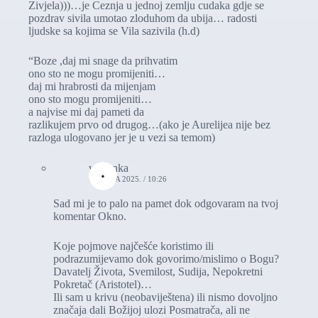
Zivjela)))…je Ceznja u jednoj zemlju cudaka gdje se
pozdrav sivila umotao zloduhom da ubija… radosti
ljudske sa kojima se Vila sazivila (h.d)
“Boze ,daj mi snage da prihvatim
ono sto ne mogu promijeniti…
daj mi hrabrosti da mijenjam
ono sto mogu promijeniti…
a najvise mi daj pameti da
razlikujem prvo od drugog…(ako je Aurelijea nije bez
razloga ulogovano jer je u vezi sa temom)
vasionka
18. JULA 2025. / 10:26
Sad mi je to palo na pamet dok odgovaram na tvoj
komentar Okno.
Koje pojmove najčešće koristimo ili
podrazumijevamo dok govorimo/mislimo o Bogu?
Davatelj Života, Svemilost, Sudija, Nepokretni
Pokretač (Aristotel)…
Ili sam u krivu (neobaviještena) ili nismo dovoljno
značaja dali Božijoj ulozi Posmatrača, ali ne