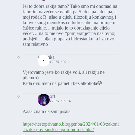
Jel to dobra rakija tamo? Tako smo mi onomad na
Jahorini navečer se napili, pa S. dosipa i dosipa, a
moj rođak R. ušao u cijelu filozofiju konkavnog i
konveksnog meniskusa u hidrostatici na primjeru
čašice rakije… trajalo je to obrazlaganje cijelo
večer… na to me ovo “pomjeranje” na naslovnoj
podsjeti… bijah glupa za hidrostatiku, a i za ovo
sam relativno
vasionka
18. JULA 2025. / 09:11
Vjerovatno jeste ko rakije voli, ali rakiju ne
pijem(o).
Pada ovo meni na pamet i bez alkohola😛
romanoff
18. JULA 2025. / 09:16
Aaaa znam da sam pisala
https://nestoprivatno.blogger.ba/2024/01/08/zakoni
-fizike-povrsinski-napon-hidrostatika/