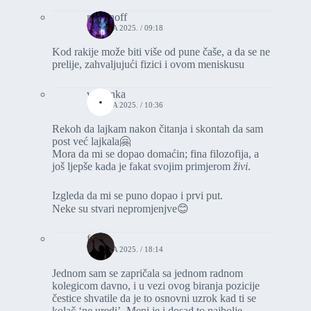
romanoff
18. JULA 2025. / 09:18
Kod rakije može biti više od pune čaše, a da se ne
prelije, zahvaljujući fizici i ovom meniskusu
vasionka
18. JULA 2025. / 10:36
Rekoh da lajkam nakon čitanja i skontah da sam
post već lajkala🤗
Mora da mi se dopao domaćin; fina filozofija, a
još ljepše kada je fakat svojim primjerom
živi
.
Izgleda da mi se puno dopao i prvi put.
Neke su stvari nepromjenjve😊
fey1
17. JULA 2025. / 18:14
Jednom sam se zapričala sa jednom radnom
kolegicom davno, i u vezi ovog biranja pozicije
čestice shvatile da je to osnovni uzrok kad ti se
kolač ‘ne uredi’. Meni je i dosad to najbolje