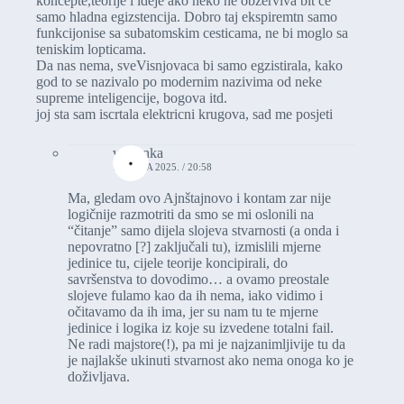
koncepte,teorije i ideje ako neko ne obzerviva bit ce
samo hladna egizstencija. Dobro taj ekspiremtn samo
funkcijonise sa subatomskim cesticama, ne bi moglo sa
teniskim lopticama.
Da nas nema, sveVisnjovaca bi samo egzistirala, kako
god to se nazivalo po modernim nazivima od neke
supreme inteligencije, bogova itd.
joj sta sam iscrtala elektricni krugova, sad me posjeti
vasionka
17. JULA 2025. / 20:58
Ma, gledam ovo Ajnštajnovo i kontam zar nije
logičnije razmotriti da smo se mi oslonili na
“čitanje” samo dijela slojeva stvarnosti (a onda i
nepovratno [?] zaključali tu), izmislili mjerne
jedinice tu, cijele teorije koncipirali, do
savršenstva to dovodimo… a ovamo preostale
slojeve fulamo kao da ih nema, iako vidimo i
očitavamo da ih ima, jer su nam tu te mjerne
jedinice i logika iz koje su izvedene totalni fail.
Ne radi majstore(!), pa mi je najzanimljivije tu da
je najlakše ukinuti stvarnost ako nema onoga ko je
doživljava.