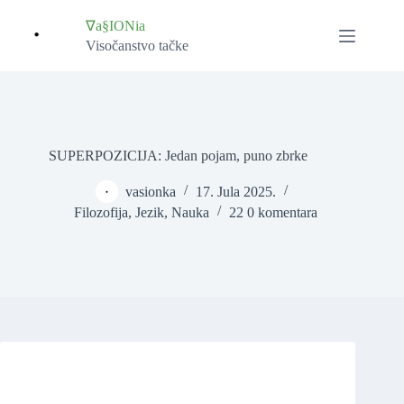
Skip
to
∇a§IONia
content
Visočanstvo tačke
SUPERPOZICIJA: Jedan pojam, puno zbrke
vasionka
17. Jula 2025.
Filozofija
,
Jezik
,
Nauka
22 0 komentara