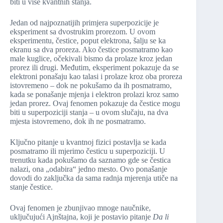
biti u više kvantnih stanja.
Jedan od najpoznatijih primjera superpozicije je
eksperiment sa dvostrukim prorezom. U ovom
eksperimentu, čestice, poput elektrona, šalju se ka
ekranu sa dva proreza. Ako čestice posmatramo kao
male kuglice, očekivali bismo da prolaze kroz jedan
prorez ili drugi. Međutim, eksperiment pokazuje da se
elektroni ponašaju kao talasi i prolaze kroz oba proreza
istovremeno – dok ne pokušamo da ih posmatramo,
kada se ponašanje mjenja i elektron prolazi kroz samo
jedan prorez. Ovaj fenomen pokazuje da čestice mogu
biti u superpoziciji stanja – u ovom slučaju, na dva
mjesta istovremeno, dok ih ne posmatramo.
Ključno pitanje u kvantnoj fizici postavlja se kada
posmatramo ili mjerimo česticu u superpoziciji. U
trenutku kada pokušamo da saznamo gde se čestica
nalazi, ona „odabira“ jedno mesto. Ovo ponašanje
dovodi do zaključka da sama radnja mjerenja utiče na
stanje čestice.
Ovaj fenomen je zbunjivao mnoge naučnike,
uključujući Ajnštajna, koji je postavio pitanje
Da li