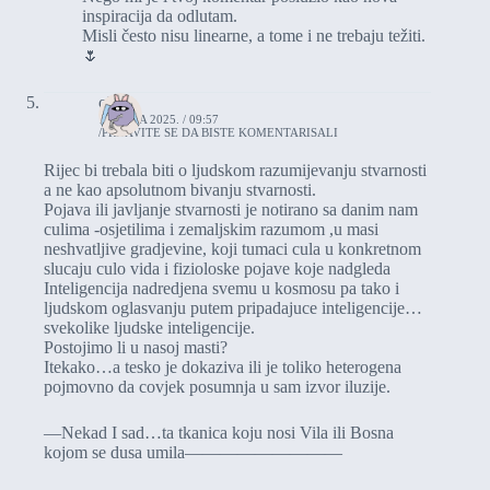
inspiracija da odlutam.
Misli često nisu linearne, a tome i ne trebaju težiti.
🌷
okno
18. JULA 2025. / 09:57
PRIJAVITE SE DA BISTE KOMENTARISALI
Rijec bi trebala biti o ljudskom razumijevanju stvarnosti
a ne kao apsolutnom bivanju stvarnosti.
Pojava ili javljanje stvarnosti je notirano sa danim nam
culima -osjetilima i zemaljskim razumom ,u masi
neshvatljive gradjevine, koji tumaci cula u konkretnom
slucaju culo vida i fizioloske pojave koje nadgleda
Inteligencija nadredjena svemu u kosmosu pa tako i
ljudskom oglasvanju putem pripadajuce inteligencije…
svekolike ljudske inteligencije.
Postojimo li u nasoj masti?
Itekako…a tesko je dokaziva ili je toliko heterogena
pojmovno da covjek posumnja u sam izvor iluzije.
—Nekad I sad…ta tkanica koju nosi Vila ili Bosna
kojom se dusa umila—————————