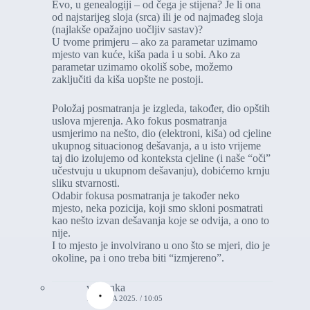
Evo, u genealogiji – od čega je stijena? Je li ona
od najstarijeg sloja (srca) ili je od najmađeg sloja
(najlakše opažajno uočljiv sastav)?
U tvome primjeru – ako za parametar uzimamo
mjesto van kuće, kiša pada i u sobi. Ako za
parametar uzimamo okoliš sobe, možemo
zaključiti da kiša uopšte ne postoji.
Položaj posmatranja je izgleda, također, dio opštih
uslova mjerenja. Ako fokus posmatranja
usmjerimo na nešto, dio (elektroni, kiša) od cjeline
ukupnog situacionog dešavanja, a u isto vrijeme
taj dio izolujemo od konteksta cjeline (i naše “oči”
učestvuju u ukupnom dešavanju), dobićemo krnju
sliku stvarnosti.
Odabir fokusa posmatranja je također neko
mjesto, neka pozicija, koji smo skloni posmatrati
kao nešto izvan dešavanja koje se odvija, a ono to
nije.
I to mjesto je involvirano u ono što se mjeri, dio je
okoline, pa i ono treba biti “izmjereno”.
vasionka
18. JULA 2025. / 10:05