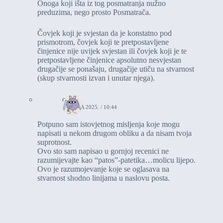
Onoga koji išta iz tog posmatranja nužno
preduzima, nego prosto Posmatrača.
Čovjek koji je svjestan da je konstatno pod
prismotrom, čovjek koji te pretpostavljene
činjenice nije uvijek svjestan ili čovjek koji je te
pretpostavljene činjenice apsolutno nesvjestan
drugačije se ponašaju, drugačije utiču na stvarnost
(skup stvarnosti izvan i unutar njega).
okno
18. JULA 2025. / 10:44
Potpuno sam istovjetnog misljenja koje mogu
napisati u nekom drugom obliku a da nisam tvoja
suprotnost.
Ovo sto sam napisao u gornjoj recenici ne
razumijevajte kao “patos”-patetika…molicu lijepo.
Ovo je razumojevanje koje se oglasava na
stvarnost shodno linijama u naslovu posta.