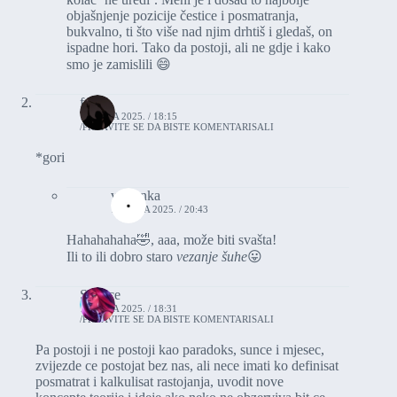
objašnjenje pozicije čestice i posmatranja,
bukvalno, ti što više nad njim drhtiš i gledaš, on
ispadne hori. Tako da postoji, ali ne gdje i kako
smo je zamislili 😄
fey1
17. JULA 2025. / 18:15
PRIJAVITE SE DA BISTE KOMENTARISALI
*gori
vasionka
17. JULA 2025. / 20:43
Hahahahaha🤣, aaa, može biti svašta!
Ili to ili dobro staro
vezanje šuhe
😛
Silence
17. JULA 2025. / 18:31
PRIJAVITE SE DA BISTE KOMENTARISALI
Pa postoji i ne postoji kao paradoks, sunce i mjesec,
zvijezde ce postojat bez nas, ali nece imati ko definisat
posmatrat i kalkulisat rastojanja, uvodit nove