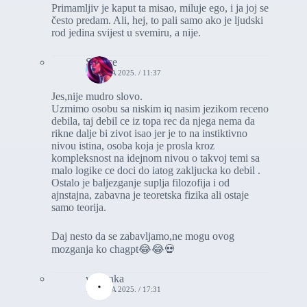
Primamljiv je kaput ta misao, miluje ego, i ja joj se
često predam. Ali, hej, to pali samo ako je ljudski
rod jedina svijest u svemiru, a nije.
Silence
19. JULA 2025. / 11:37
Jes,nije mudro slovo.
Uzmimo osobu sa niskim iq nasim jezikom receno
debila, taj debil ce iz topa rec da njega nema da
rikne dalje bi zivot isao jer je to na instiktivno
nivou istina, osoba koja je prosla kroz
kompleksnost na idejnom nivou o takvoj temi sa
malo logike ce doci do iatog zakljucka ko debil .
Ostalo je baljezganje suplja filozofija i od
ajnstajna, zabavna je teoretska fizika ali ostaje
samo teorija.
Daj nesto da se zabavljamo,ne mogu ovog
mozganja ko chagpt😂😂💀
vasionka
19. JULA 2025. / 17:31