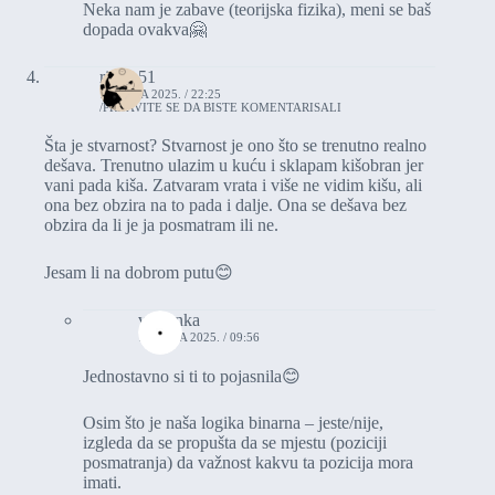
Neka nam je zabave (teorijska fizika), meni se baš
dopada ovakva🤗
rikica51
17. JULA 2025. / 22:25
PRIJAVITE SE DA BISTE KOMENTARISALI
Šta je stvarnost? Stvarnost je ono što se trenutno realno
dešava. Trenutno ulazim u kuću i sklapam kišobran jer
vani pada kiša. Zatvaram vrata i više ne vidim kišu, ali
ona bez obzira na to pada i dalje. Ona se dešava bez
obzira da li je ja posmatram ili ne.
Jesam li na dobrom putu😊
vasionka
18. JULA 2025. / 09:56
Jednostavno si ti to pojasnila😊
Osim što je naša logika binarna – jeste/nije,
izgleda da se propušta da se mjestu (poziciji
posmatranja) da važnost kakvu ta pozicija mora
imati.