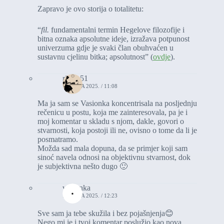
Zapravo je ovo storija o totalitetu:
“
fil.
fundamentalni termin Hegelove filozofije i
bitna oznaka apsolutne ideje, izražava potpunost
univerzuma gdje je svaki član obuhvaćen u
sustavnu cjelinu bitka; apsolutnost” (
ovdje
).
rikica51
18. JULA 2025. / 11:08
Ma ja sam se Vasionka koncentrisala na posljednju
rečenicu u postu, koja me zainteresovala, pa je i
moj komentar u skladu s njom, dakle, govori o
stvarnosti, koja postoji ili ne, ovisno o tome da li je
posmatramo.
Možda sad mala dopuna, da se primjer koji sam
sinoć navela odnosi na objektivnu stvarnost, dok
je subjektivna nešto dugo 🙂
vasionka
18. JULA 2025. / 12:23
Sve sam ja tebe skužila i bez pojašnjenja😊
Nego mi je i tvoj komentar poslužio kao nova