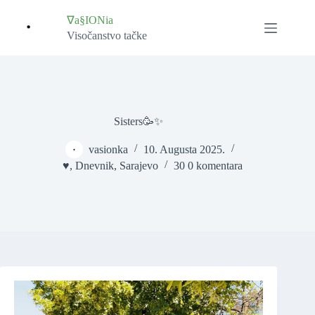
Skip
to
∇a§IONia
content
Visočanstvo tačke
Sisters🥳✨
vasionka
10. Augusta 2025.
♥️
,
Dnevnik
,
Sarajevo
30 0 komentara