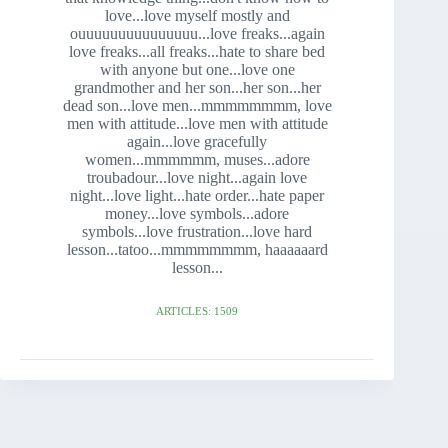
love...love myself mostly and
ouuuuuuuuuuuuuuu...love freaks...again
love freaks...all freaks...hate to share bed
with anyone but one...love one
grandmother and her son...her son...her
dead son...love men...mmmmmmmm, love
men with attitude...love men with attitude
again...love gracefully
women...mmmmmm, muses...adore
troubadour...love night...again love
night...love light...hate order...hate paper
money...love symbols...adore
symbols...love frustration...love hard
lesson...tatoo...mmmmmmmm, haaaaaard
lesson...
ARTICLES: 1509