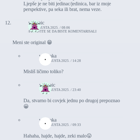
Ljepše je ne biti jedinac/jedinica, bar iz moje
perspektive, pa seka ili brat, nema veze.
xxironic
13. AUGUSTA 2025. / 08:06
PRIJAVITE SE DA BISTE KOMENTARISALI
Meni ste original 😁
vasionka
13. AUGUSTA 2025. / 14:28
Misliš ličimo toliko?
xxironic
15. AUGUSTA 2025. / 23:40
Da, stvarno bi covjek jednu po drugoj prepoznao
😀
vasionka
16. AUGUSTA 2025. / 09:33
Hahaha, hajde, hajde, zeki malo😛