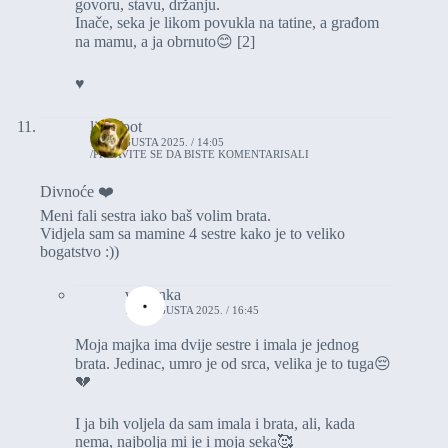
govoru, stavu, držanju.
Inače, seka je likom povukla na tatine, a građom
na mamu, a ja obrnuto😊 [2]
♥️
littlefoot
11. AUGUSTA 2025. / 14:05
PRIJAVITE SE DA BISTE KOMENTARISALI
Divnoće ❤️
Meni fali sestra iako baš volim brata.
Vidjela sam sa mamine 4 sestre kako je to veliko
bogatstvo :))
vasionka
11. AUGUSTA 2025. / 16:45
Moja majka ima dvije sestre i imala je jednog
brata. Jedinac, umro je od srca, velika je to tuga😔
💔
I ja bih voljela da sam imala i brata, ali, kada
nema, najbolja mi je i moja seka🥰