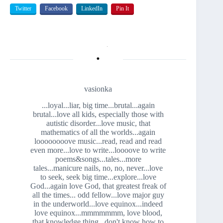
Twitter
Facebook
LinkedIn
Pin It
vasionka
...loyal...liar, big time...brutal...again
brutal...love all kids, especially those with
autistic disorder...love music, that
mathematics of all the worlds...again
loooooooove music...read, read and read
even more...love to write...loooove to write
poems&songs...tales...more
tales...manicure nails, no, no, never...love
to seek, seek big time...explore...love
God...again love God, that greatest freak of
all the times... odd fellow...love major guy
in the underworld...love equinox...indeed
love equinox...mmmmmmm, love blood,
that knowledge thing...don't know how to