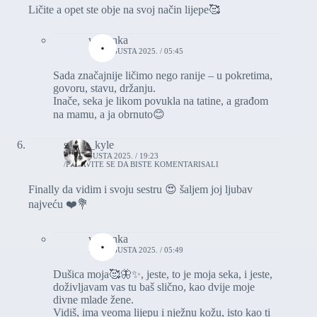
Ličite a opet ste obje na svoj način lijepe🥰
vasionka
11. AUGUSTA 2025. / 05:45
Sada značajnije ličimo nego ranije – u pokretima,
govoru, stavu, držanju.
Inače, seka je likom povukla na tatine, a građom
na mamu, a ja obrnuto😊
selina_kyle
10. AUGUSTA 2025. / 19:23
PRIJAVITE SE DA BISTE KOMENTARISALI
Finally da vidim i svoju sestru 😍 šaljem joj ljubav
najveću ❤️💐
vasionka
11. AUGUSTA 2025. / 05:49
Dušica moja🥰🦋✨, jeste, to je moja seka, i jeste,
doživljavam vas tu baš slično, kao dvije moje
divne mlade žene.
Vidiš, ima veoma lijepu i nježnu kožu, isto kao ti