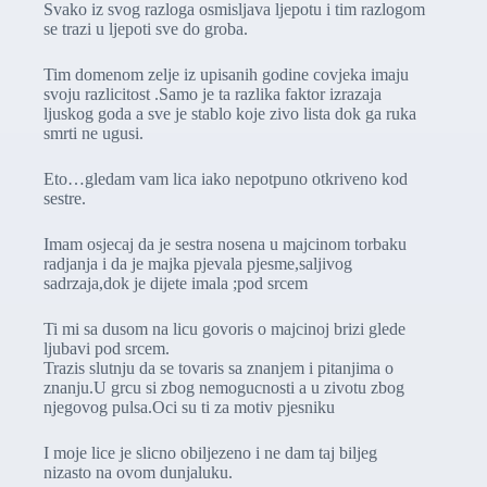
Svako iz svog razloga osmisljava ljepotu i tim razlogom
se trazi u ljepoti sve do groba.
Tim domenom zelje iz upisanih godine covjeka imaju
svoju razlicitost .Samo je ta razlika faktor izrazaja
ljuskog goda a sve je stablo koje zivo lista dok ga ruka
smrti ne ugusi.
Eto…gledam vam lica iako nepotpuno otkriveno kod
sestre.
Imam osjecaj da je sestra nosena u majcinom torbaku
radjanja i da je majka pjevala pjesme,saljivog
sadrzaja,dok je dijete imala ;pod srcem
Ti mi sa dusom na licu govoris o majcinoj brizi glede
ljubavi pod srcem.
Trazis slutnju da se tovaris sa znanjem i pitanjima o
znanju.U grcu si zbog nemogucnosti a u zivotu zbog
njegovog pulsa.Oci su ti za motiv pjesniku
I moje lice je slicno obiljezeno i ne dam taj biljeg
nizasto na ovom dunjaluku.