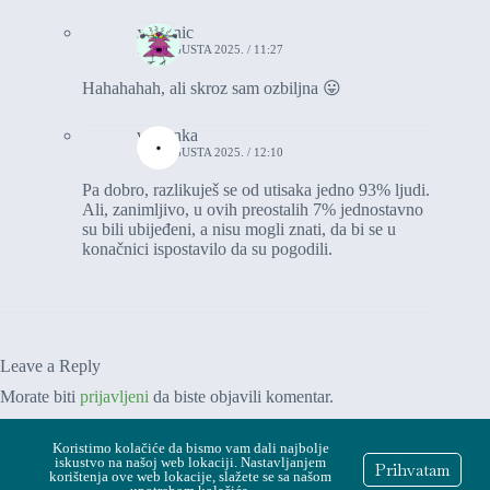
xxironic
16. AUGUSTA 2025. / 11:27
Hahahahah, ali skroz sam ozbiljna 😛
vasionka
16. AUGUSTA 2025. / 12:10
Pa dobro, razlikuješ se od utisaka jedno 93% ljudi.
Ali, zanimljivo, u ovih preostalih 7% jednostavno
su bili ubijeđeni, a nisu mogli znati, da bi se u
konačnici ispostavilo da su pogodili.
Leave a Reply
Morate biti
prijavljeni
da biste objavili komentar.
Koristimo kolačiće da bismo vam dali najbolje
iskustvo na našoj web lokaciji. Nastavljanjem
Prihvatam
korištenja ove web lokacije, slažete se sa našom