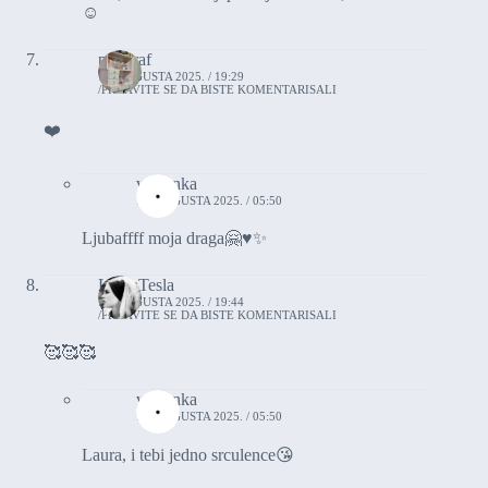
☺️
poligraf
10. AUGUSTA 2025. / 19:29
PRIJAVITE SE DA BISTE KOMENTARISALI
❤️
vasionka
11. AUGUSTA 2025. / 05:50
Ljubaffff moja draga🤗♥️✨
LauraTesla
10. AUGUSTA 2025. / 19:44
PRIJAVITE SE DA BISTE KOMENTARISALI
🥰🥰🥰
vasionka
11. AUGUSTA 2025. / 05:50
Laura, i tebi jedno srculence😘