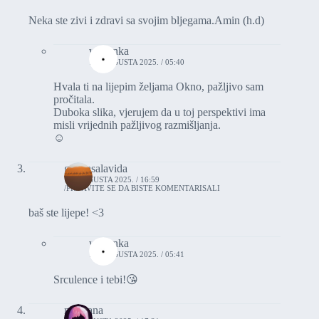
Neka ste zivi i zdravi sa svojim bljegama.Amin (h.d)
vasionka
11. AUGUSTA 2025. / 05:40
Hvala ti na lijepim željama Okno, pažljivo sam
pročitala.
Duboka slika, vjerujem da u toj perspektivi ima
misli vrijednih pažljivog razmišljanja.
☺️
graciasalavida
10. AUGUSTA 2025. / 16:59
PRIJAVITE SE DA BISTE KOMENTARISALI
baš ste lijepe! <3
vasionka
11. AUGUSTA 2025. / 05:41
Srculence i tebi!😘
morgana