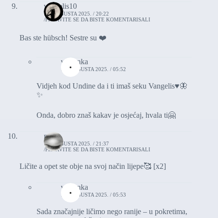
vangelis10
10. AUGUSTA 2025. / 20:22
PRIJAVITE SE DA BISTE KOMENTARISALI
Bas ste hübsch! Sestre su ❤️
vasionka
11. AUGUSTA 2025. / 05:52
Vidjeh kod Undine da i ti imaš seku Vangelis♥️🦋
✨
Onda, dobro znaš kakav je osjećaj, hvala ti🤗
msks
10. AUGUSTA 2025. / 21:37
PRIJAVITE SE DA BISTE KOMENTARISALI
Ličite a opet ste obje na svoj način lijepe🥰 [x2]
vasionka
11. AUGUSTA 2025. / 05:53
Sada značajnije ličimo nego ranije – u pokretima,