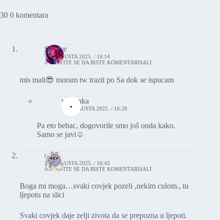
30 0 komentara
Silence
10. AUGUSTA 2025. / 16:14
PRIJAVITE SE DA BISTE KOMENTARISALI
mis mali😎 moram tw trazit po Sa dok se ispucam
vasionka
10. AUGUSTA 2025. / 16:28
Pa eto bebac, dogovorile smo još onda kako.
Samo se javi☺️
okno
10. AUGUSTA 2025. / 16:42
PRIJAVITE SE DA BISTE KOMENTARISALI
Boga mi moga…svaki covjek pozeli ,nekim culom., tu
ljepotu na slici
Svaki covjek daje zelji zivota da se prepozna u ljepoti.