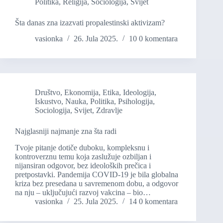
Politika
,
Religija
,
Sociologija
,
Svijet
Šta danas zna izazvati propalestinski aktivizam?
vasionka
26. Jula 2025.
10 0 komentara
Društvo
,
Ekonomija
,
Etika
,
Ideologija
,
Iskustvo
,
Nauka
,
Politika
,
Psihologija
,
Sociologija
,
Svijet
,
Zdravlje
Najglasniji najmanje zna šta radi
Tvoje pitanje dotiče duboku, kompleksnu i
kontroverznu temu koja zaslužuje ozbiljan i
nijansiran odgovor, bez ideoloških prečica i
pretpostavki. Pandemija COVID-19 je bila globalna
kriza bez presedana u savremenom dobu, a odgovor
na nju – uključujući razvoj vakcina – bio…
vasionka
25. Jula 2025.
14 0 komentara