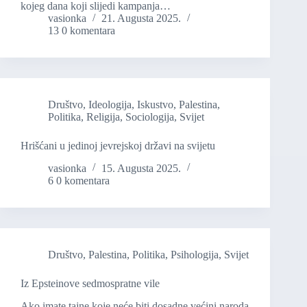
kojeg dana koji slijedi kampanja…
vasionka
21. Augusta 2025.
13 0 komentara
Društvo
,
Ideologija
,
Iskustvo
,
Palestina
,
Politika
,
Religija
,
Sociologija
,
Svijet
Hrišćani u jedinoj jevrejskoj državi na svijetu
vasionka
15. Augusta 2025.
6 0 komentara
Društvo
,
Palestina
,
Politika
,
Psihologija
,
Svijet
Iz Epsteinove sedmospratne vile
Ako imate tajne koje neće biti dosadne većini naroda