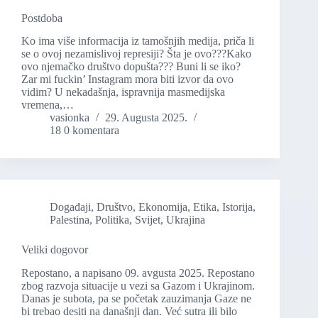
Postdoba
Ko ima više informacija iz tamošnjih medija, priča li
se o ovoj nezamislivoj represiji? Šta je ovo???Kako
ovo njemačko društvo dopušta??? Buni li se iko?
Zar mi fuckin’ Instagram mora biti izvor da ovo
vidim? U nekadašnja, ispravnija masmedijska
vremena,…
vasionka
29. Augusta 2025.
18 0 komentara
Događaji
,
Društvo
,
Ekonomija
,
Etika
,
Istorija
,
Palestina
,
Politika
,
Svijet
,
Ukrajina
Veliki dogovor
Repostano, a napisano 09. avgusta 2025. Repostano
zbog razvoja situacije u vezi sa Gazom i Ukrajinom.
Danas je subota, pa se početak zauzimanja Gaze ne
bi trebao desiti na današnji dan. Već sutra ili bilo