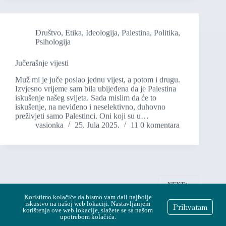
Društvo
,
Etika
,
Ideologija
,
Palestina
,
Politika
,
Psihologija
Jučerašnje vijesti
Muž mi je juče poslao jednu vijest, a potom i drugu.
Izvjesno vrijeme sam bila ubijeđena da je Palestina
iskušenje našeg svijeta. Sada mislim da će to
iskušenje, na neviđeno i neselektivno, duhovno
preživjeti samo Palestinci. Oni koji su u…
vasionka
25. Jula 2025.
11 0 komentara
NEXT
Koristimo kolačiće da bismo vam dali najbolje
iskustvo na našoj web lokaciji. Nastavljanjem
Prihvatam
korištenja ove web lokacije, slažete se sa našom
upotrebom kolačića.
Copyright © 2026 ∇a§IONia ~ Pokreće Vasionka