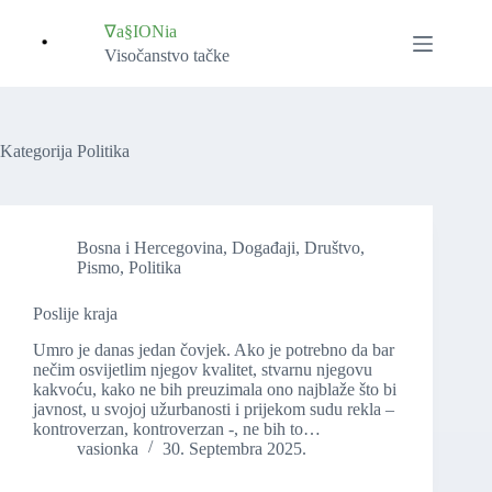
Skip
to
∇a§IONia
content
Visočanstvo tačke
Kategorija
Politika
Bosna i Hercegovina
,
Događaji
,
Društvo
,
Pismo
,
Politika
Poslije kraja
Umro je danas jedan čovjek. Ako je potrebno da bar
nečim osvijetlim njegov kvalitet, stvarnu njegovu
kakvoću, kako ne bih preuzimala ono najblaže što bi
javnost, u svojoj užurbanosti i prijekom sudu rekla –
kontroverzan, kontroverzan -, ne bih to…
vasionka
30. Septembra 2025.