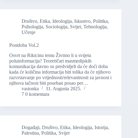
Društvo
,
Etika
,
Ideologija
,
Iskustvo
,
Politika
,
Psihologija
,
Sociologija
,
Svijet
,
Tehnologija
,
Učenje
Postdoba Vol.2
Osvrt na Rikicinu temu Živimo li u svijetu
poluinformacija? Teoretičari masmedijskih
komunikacija davno su predvidjeli da će doći doba
kada će količina informacija biti tolika da će njihovo
razvrstavanje po vrijednosti/relevantnosti za javnost i
njihova tačnost biti poseban posao per…
vasionka
31. Augusta 2025.
7 0 komentara
Događaji
,
Društvo
,
Etika
,
Ideologija
,
Istorija
,
Palestina
,
Politika
,
Svijet