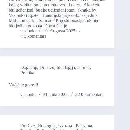
kojeg vodite, onda nemojte voditi narod. Ako ćete
biti ucijenjeni, budite ucijenjeni sami. (kratka by
Vasionka) Epstein i saudijski prijestolonasljednik
Mohammed bin Salman “Prijestolonasljednik nije
bio jedina poznata ličnost čija je…
vasionka
10. Augusta 2025.
4 0 komentara
Događaji
,
Društvo
,
Ideologija
,
Istorija
,
Politika
Vučić je gotov!!!
vasionka
31. Jula 2025.
22 0 komentara
Društvo
,
Ideologija
,
Iskustvo
,
Palestina
,