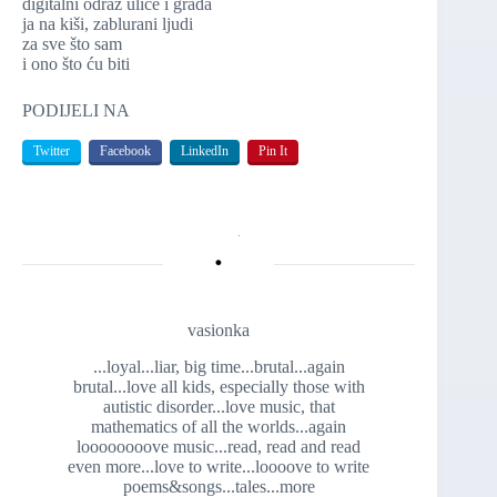
digitalni odraz ulice i grada
ja na kiši, zablurani ljudi
za sve što sam
i ono što ću biti
PODIJELI NA
Twitter
Facebook
LinkedIn
Pin It
vasionka
...loyal...liar, big time...brutal...again
brutal...love all kids, especially those with
autistic disorder...love music, that
mathematics of all the worlds...again
loooooooove music...read, read and read
even more...love to write...loooove to write
poems&songs...tales...more