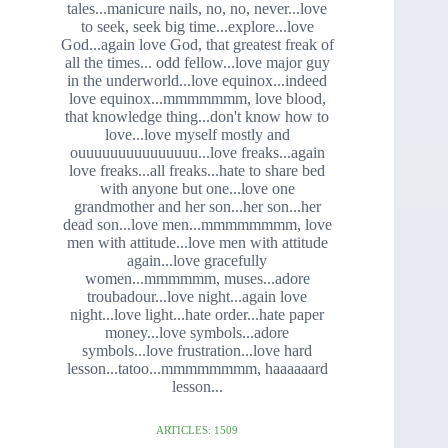
tales...manicure nails, no, no, never...love
to seek, seek big time...explore...love
God...again love God, that greatest freak of
all the times... odd fellow...love major guy
in the underworld...love equinox...indeed
love equinox...mmmmmmm, love blood,
that knowledge thing...don't know how to
love...love myself mostly and
ouuuuuuuuuuuuuuu...love freaks...again
love freaks...all freaks...hate to share bed
with anyone but one...love one
grandmother and her son...her son...her
dead son...love men...mmmmmmmm, love
men with attitude...love men with attitude
again...love gracefully
women...mmmmmm, muses...adore
troubadour...love night...again love
night...love light...hate order...hate paper
money...love symbols...adore
symbols...love frustration...love hard
lesson...tatoo...mmmmmmmm, haaaaaard
lesson...
ARTICLES: 1509