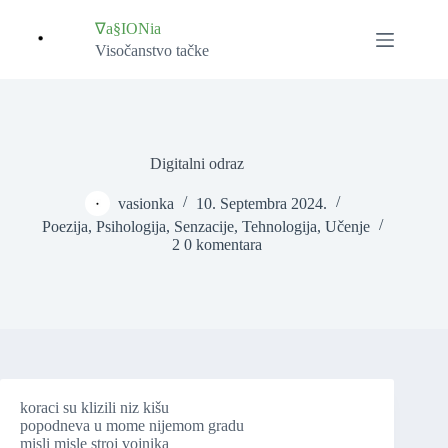
Skip
to
∇a§IONia
content
Visočanstvo tačke
Digitalni odraz
vasionka
10. Septembra 2024.
Poezija
,
Psihologija
,
Senzacije
,
Tehnologija
,
Učenje
2 0 komentara
koraci su klizili niz kišu
popodneva u mome nijemom gradu
misli misle stroj vojnika