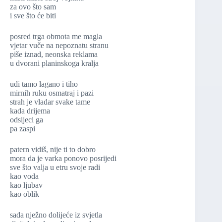
za ovo što sam
i sve što će biti
posred trga obmota me magla
vjetar vuče na nepoznatu stranu
piše iznad, neonska reklama
u dvorani planinskoga kralja
uđi tamo lagano i tiho
mirnih ruku osmatraj i pazi
strah je vladar svake tame
kada drijema
odsijeci ga
pa zaspi
patern vidiš, nije ti to dobro
mora da je varka ponovo posrijedi
sve što valja u etru svoje radi
kao voda
kao ljubav
kao oblik
sada nježno dolijeće iz svjetla