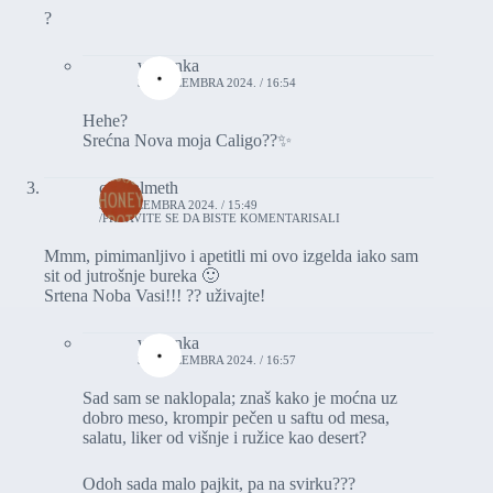
?
vasionka
31. DECEMBRA 2024. / 16:54
Hehe?
Srećna Nova moja Caligo??✨
crystalmeth
31. DECEMBRA 2024. / 15:49
PRIJAVITE SE DA BISTE KOMENTARISALI
Mmm, pimimanljivo i apetitli mi ovo izgelda iako sam
sit od jutrošnje bureka 🙂
Srtena Noba Vasi!!! ?? uživajte!
vasionka
31. DECEMBRA 2024. / 16:57
Sad sam se naklopala; znaš kako je moćna uz
dobro meso, krompir pečen u saftu od mesa,
salatu, liker od višnje i ružice kao desert?
Odoh sada malo pajkit, pa na svirku???