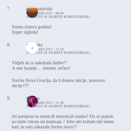
graciasalavida
1. JANUARA 2025. / 09:49
PRIJAVITE SE DA BISTE KOMENTARISALI
Sretna (n)ova godina!
Super izgleda!
vasionka
1. JANUARA 2025. / 11:16
PRIJAVITE SE DA BISTE KOMENTARISALI
Vidjeh da si nakuhala ludilo!?
A one lazanje… mnmm, sočno!
Srećna Nova Gracija, da ti donese akcije, punoooo
akcije???
Silence
1. JANUARA 2025. / 12:46
PRIJAVITE SE DA BISTE KOMENTARISALI
Jel pumjena sa sirom ili mesom,ili onako? Da se pojede
sa onim vinom od tramvaja ? Jebo niti kuham niti imam
kad, tu sam zakazala.Sretna nova??