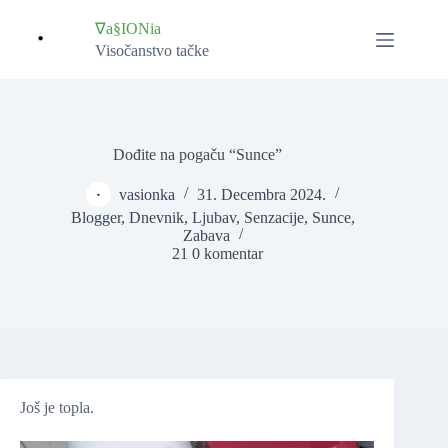
Skip
to
∇a§IONia
content
Visočanstvo tačke
Dođite na pogaču “Sunce”
vasionka
31. Decembra 2024.
Blogger
,
Dnevnik
,
Ljubav
,
Senzacije
,
Sunce
,
Zabava
21 0 komentar
Još je topla.