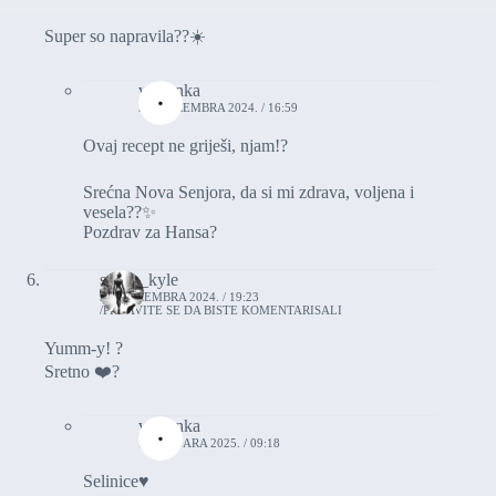
Super so napravila??☀️
vasionka
31. DECEMBRA 2024. / 16:59
Ovaj recept ne griješi, njam!?
Srećna Nova Senjora, da si mi zdrava, voljena i
vesela??✨
Pozdrav za Hansa?
selina_kyle
31. DECEMBRA 2024. / 19:23
PRIJAVITE SE DA BISTE KOMENTARISALI
Yumm-y! ?
Sretno ❤️?
vasionka
1. JANUARA 2025. / 09:18
Selinice♥️