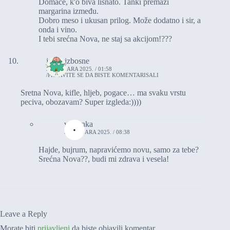
Domaće, k'o biva lisnato. Tanki premazi
margarina između.
Dobro meso i ukusan prilog. Može dodatno i sir, a
onda i vino.
I tebi srećna Nova, ne staj sa akcijom!???
jasamizbosne
3. JANUARA 2025. / 01:58
PRIJAVITE SE DA BISTE KOMENTARISALI
Sretna Nova, kifle, hljeb, pogace… ma svaku vrstu
peciva, obozavam? Super izgleda:))))
vasionka
3. JANUARA 2025. / 08:38
Hajde, bujrum, napravićemo novu, samo za tebe?
Srećna Nova??, budi mi zdrava i vesela!
Leave a Reply
Morate biti
prijavljeni
da biste objavili komentar.