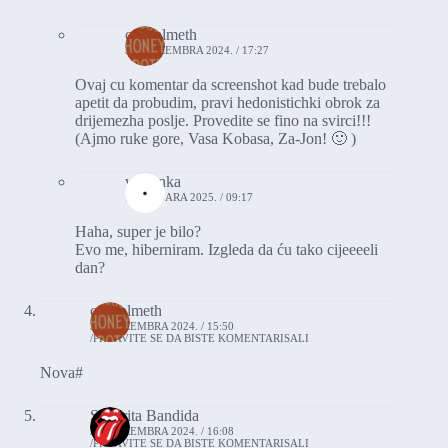
crystalmeth
31. DECEMBRA 2024. / 17:27
Ovaj cu komentar da screenshot kad bude trebalo
apetit da probudim, pravi hedonistichki obrok za
drijemezha poslje. Provedite se fino na svirci!!!
(Ajmo ruke gore, Vasa Kobasa, Za-Jon! 🙂 )
vasionka
1. JANUARA 2025. / 09:17
Haha, super je bilo?
Evo me, hiberniram. Izgleda da ću tako cijeeeeli
dan?
crystalmeth
31. DECEMBRA 2024. / 15:50
PRIJAVITE SE DA BISTE KOMENTARISALI
Nova#
Senorita Bandida
31. DECEMBRA 2024. / 16:08
PRIJAVITE SE DA BISTE KOMENTARISALI