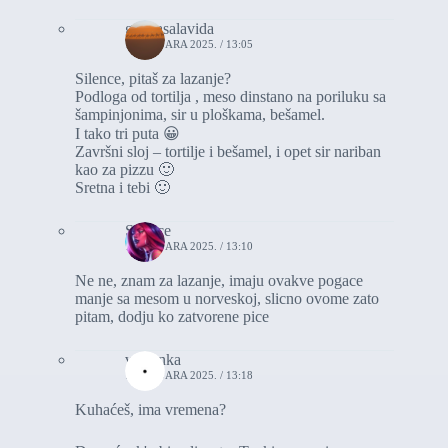
graciasalavida
1. JANUARA 2025. / 13:05
Silence, pitaš za lazanje?
Podloga od tortilja , meso dinstano na poriluku sa
šampinjonima, sir u ploškama, bešamel.
I tako tri puta 😀
Završni sloj – tortilje i bešamel, i opet sir nariban
kao za pizzu 🙂
Sretna i tebi 🙂
Silence
1. JANUARA 2025. / 13:10
Ne ne, znam za lazanje, imaju ovakve pogace
manje sa mesom u norveskoj, slicno ovome zato
pitam, dodju ko zatvorene pice
vasionka
1. JANUARA 2025. / 13:18
Kuhaćeš, ima vremena?