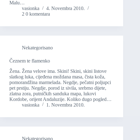
Malu…
vasionka
4. Novembra 2010.
2 0 komentara
Nekategorisano
Čeznem te flamenko
Žena. Žena velove ima. Skini! Skini, skini listove
slatkog luka, cijeđena moždana masa, čista koža,
pomorandžina marmelada. Negdje, pečatni poljupci
pet prstiju. Negdje, porod iz sivila, srebrno dijete,
zlatna zora, putničkih sanduka mapa, lukovi
Kordobe, orijent Andaluzije. Koliko dugo pogled…
vasionka
1. Novembra 2010.
Nekategorisano