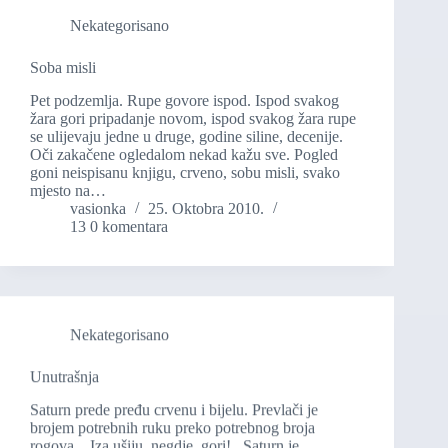
Nekategorisano
Soba misli
Pet podzemlja. Rupe govore ispod. Ispod svakog
žara gori pripadanje novom, ispod svakog žara rupe
se ulijevaju jedne u druge, godine siline, decenije.
Oči zakačene ogledalom nekad kažu sve. Pogled
goni neispisanu knjigu, crveno, sobu misli, svako
mjesto na…
vasionka
25. Oktobra 2010.
13 0 komentara
Nekategorisano
Unutrašnja
Saturn prede pređu crvenu i bijelu. Prevlači je
brojem potrebnih ruku preko potrebnog broja
rogova. Iza ušiju, negdje, gori! Saturn je