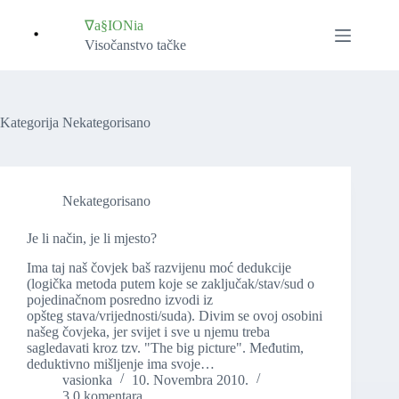
Skip
to
∇a§IONia
content
Visočanstvo tačke
Kategorija
Nekategorisano
Nekategorisano
Je li način, je li mjesto?
Ima taj naš čovjek baš razvijenu moć dedukcije
(logička metoda putem koje se zaključak/stav/sud o
pojedinačnom posredno izvodi iz
opšteg stava/vrijednosti/suda). Divim se ovoj osobini
našeg čovjeka, jer svijet i sve u njemu treba
sagledavati kroz tzv. "The big picture". Međutim,
deduktivno mišljenje ima svoje…
vasionka
10. Novembra 2010.
3 0 komentara