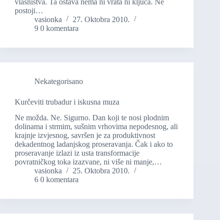
vlasništva. Ta ostava nema ni vrata ni ključa. Ne
postoji…
vasionka
27. Oktobra 2010.
9 0 komentara
Nekategorisano
Kurčeviti trubadur i iskusna muza
Ne možda. Ne. Sigurno. Dan koji te nosi plodnim
dolinama i strmim, sušnim vrhovima nepodesnog, ali
krajnje izvjesnog, savršen je za produktivnost
dekadentnog ladanjskog proseravanja. Čak i ako to
proseravanje izlazi iz usta transformacije
povratničkog toka izazvane, ni više ni manje,…
vasionka
25. Oktobra 2010.
6 0 komentara