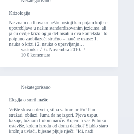
Nekategorisano
Krizologija
Ne znam da li ovako nešto postoji kao pojam koji se
upotrebljava u našim standardizovanim jezicima, ali
ja ću ovdje krizologiju definisati u dva konteksta i to
potpuno zaobilazeći stručno – naučne uzuse: 1.
nauka o krizi i 2. nauka o upravljanju…
vasionka
6. Novembra 2010.
10 0 komentara
Nekategorisano
Elegija o smrti mašte
Vrište slova u drvetu, stiha vatrom urliču! Pan
stražari, obilazi, šuma da ne izgori. Pjeva usput,
kazuje, tužnom frulom nariče: Kojem li vas Putniku
ostaviše, kojem izrodu od doma daleko? Stablo staro
krošnju uvlači, bijesne pljuje riječi: "Idi, nađi