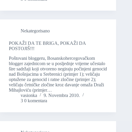
Nekategorisano
POKAŽI DA TE BRIGA, POKAŽI DA
POSTOJIŠ!!!
Poštovani bloggeru, Bosanskohercegovačkom
blogger zajednicom se u posljednje vrijeme učestalo
šire sadržaji koji otvoreno negiraju počinjeni genocid
nad Bošnjacima u Srebrenici (primjer 1); veličaju
optužene za genocid i ratne zločine (primjer 2);
veličaju četničke zločine kroz davanje omaža Draži
Mihajloviću (primjer…
vasionka
9. Novembra 2010.
3 0 komentara