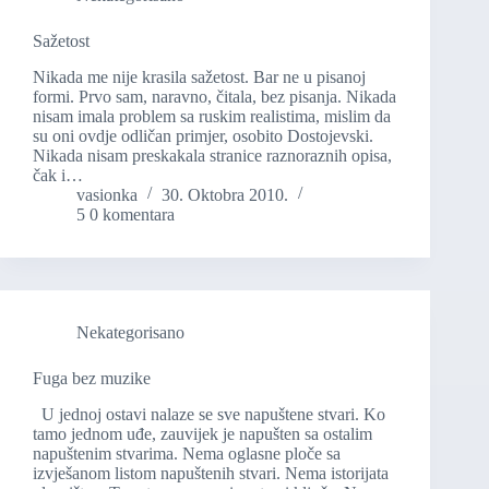
Sažetost
Nikada me nije krasila sažetost. Bar ne u pisanoj
formi. Prvo sam, naravno, čitala, bez pisanja. Nikada
nisam imala problem sa ruskim realistima, mislim da
su oni ovdje odličan primjer, osobito Dostojevski.
Nikada nisam preskakala stranice raznoraznih opisa,
čak i…
vasionka
30. Oktobra 2010.
5 0 komentara
Nekategorisano
Fuga bez muzike
U jednoj ostavi nalaze se sve napuštene stvari. Ko
tamo jednom uđe, zauvijek je napušten sa ostalim
napuštenim stvarima. Nema oglasne ploče sa
izvješanom listom napuštenih stvari. Nema istorijata