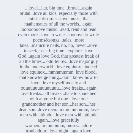
...loyal...liar, big time...brutal...again
brutal...love all kids, especially those with
autistic disorder...love music, that
mathematics of all the worlds...again
loooooooove music...read, read and read
even more...love to write...loooove to write
poems&songs...tales...more
tales...manicure nails, no, no, never...love
to seek, seek big time...explore...love
God...again love God, that greatest freak of
all the times... odd fellow...love major guy
in the underworld...love equinox...indeed
love equinox...mmmmmmm, love blood,
that knowledge thing...don't know how to
love...love myself mostly and
ouuuuuuuuuuuuuuu...love freaks...again
love freaks...all freaks...hate to share bed
with anyone but one...love one
grandmother and her son...her son...her
dead son...love men...mmmmmmmm, love
men with attitude...love men with attitude
again...love gracefully
women...mmmmmm, muses...adore
troubadour...love night...again love