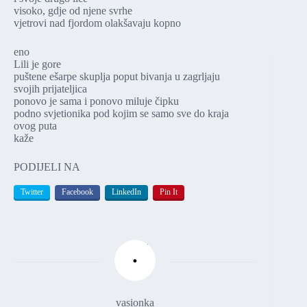
visoko, gdje od njene svrhe
vjetrovi nad fjordom olakšavaju kopno
eno
Lili je gore
puštene ešarpe skuplja poput bivanja u zagrljaju
svojih prijateljica
ponovo je sama i ponovo miluje čipku
podno svjetionika pod kojim se samo sve do kraja
ovog puta
kaže
PODIJELI NA
Twitter
Facebook
LinkedIn
Pin It
vasionka