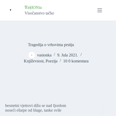
Skip
to
∇a§IONia
content
Visočanstvo tačke
Tragedija o vrhovima prstiju
vasionka
9. Jula 2021.
Književnost
,
Poezija
10 0 komentara
besmrtni vjetrovi dižu se nad fjordom
noseći ešarpe od blage, tanke svile