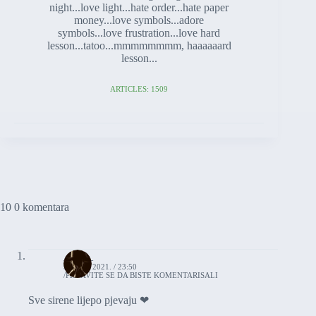
night...love light...hate order...hate paper
money...love symbols...adore
symbols...love frustration...love hard
lesson...tatoo...mmmmmmmm, haaaaaard
lesson...
ARTICLES: 1509
10 0 komentara
_mist_
9. JULA 2021. / 23:50
PRIJAVITE SE DA BISTE KOMENTARISALI
Sve sirene lijepo pjevaju ❤