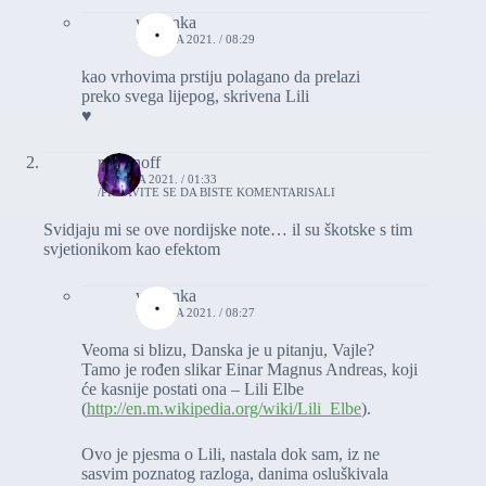
vasionka
10. JULA 2021. / 08:29
kao vrhovima prstiju polagano da prelazi
preko svega lijepog, skrivena Lili
♥️
romanoff
10. JULA 2021. / 01:33
PRIJAVITE SE DA BISTE KOMENTARISALI
Svidjaju mi se ove nordijske note… il su škotske s tim
svjetionikom kao efektom
vasionka
10. JULA 2021. / 08:27
Veoma si blizu, Danska je u pitanju, Vajle?
Tamo je rođen slikar Einar Magnus Andreas, koji
će kasnije postati ona – Lili Elbe
(
http://en.m.wikipedia.org/wiki/Lili_Elbe
).
Ovo je pjesma o Lili, nastala dok sam, iz ne
sasvim poznatog razloga, danima osluškivala