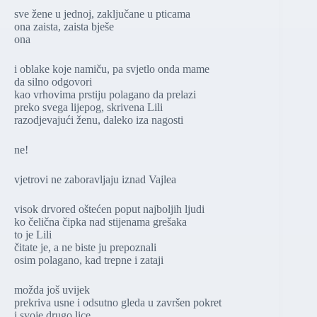
sve žene u jednoj, zaključane u pticama
ona zaista, zaista bješe
ona
i oblake koje namiču, pa svjetlo onda mame
da silno odgovori
kao vrhovima prstiju polagano da prelazi
preko svega lijepog, skrivena Lili
razodjevajući ženu, daleko iza nagosti
ne!
vjetrovi ne zaboravljaju iznad Vajlea
visok drvored oštećen poput najboljih ljudi
ko čelična čipka nad stijenama grešaka
to je Lili
čitate je, a ne biste ju prepoznali
osim polagano, kad trepne i zataji
možda još uvijek
prekriva usne i odsutno gleda u završen pokret
i svoje drugo lice