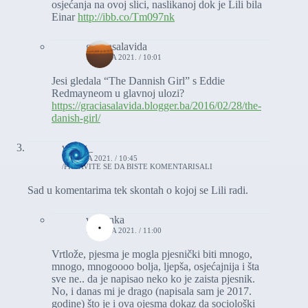
osjećanja na ovoj slici, naslikanoj dok je Lili bila
Einar
http://ibb.co/Tm097nk
graciasalavida
10. JULA 2021. / 10:01
Jesi gledala “The Dannish Girl” s Eddie
Redmayneom u glavnoj ulozi?
https://graciasalavida.blogger.ba/2016/02/28/the-
danish-girl/
vrtlog_
10. JULA 2021. / 10:45
PRIJAVITE SE DA BISTE KOMENTARISALI
Sad u komentarima tek skontah o kojoj se Lili radi.
vasionka
10. JULA 2021. / 11:00
Vrtlože, pjesma je mogla pjesnički biti mnogo,
mnogo, mnogoooo bolja, ljepša, osjećajnija i šta
sve ne.. da je napisao neko ko je zaista pjesnik.
No, i danas mi je drago (napisala sam je 2017.
godine) što je i ova ojesma dokaz da sociološki