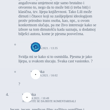
angažovana umjetnost nije samo brutalno i
otvoreno to, nego da to može biti (i treba biti) i
klasična, tzv. lijepa književnost. Tako Lili može
dirnuti i čitaoce koji su zaslijepljeni ideologijom
protiv prirodno trans osoba, kao, npr., u ovom
konkretnom slučaju, pa me živo interesuje kako se
izbore sa tom dirnutošću kada saznaju, u dodatnoj
bilješci autora, kome je pjesma posvećena.
vrtlog_
10. JULA 2021. / 13:35
Svidja mi se kako si to osmislila. Pjesma je jako
lijepa, u svakom slucaju. Svaka cast vasionko. ?
vasionka
10. JULA 2021. / 16:02
?
vasionka
10. JULA 2021. / 10:49
PRIJAVITE SE DA BISTE KOMENTARISALI
Jesam, jesam, predivan film; pažljivo osmišljen i